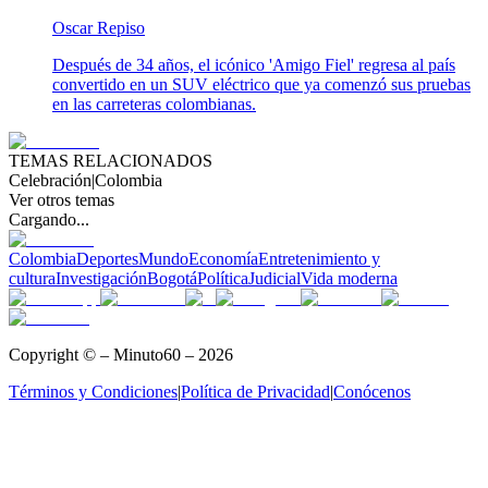
Oscar Repiso
Después de 34 años, el icónico 'Amigo Fiel' regresa al país
convertido en un SUV eléctrico que ya comenzó sus pruebas
en las carreteras colombianas.
TEMAS RELACIONADOS
Celebración
|
Colombia
Ver otros temas
Cargando...
Colombia
Deportes
Mundo
Economía
Entretenimiento y
cultura
Investigación
Bogotá
Política
Judicial
Vida moderna
Copyright © – Minuto60 – 2026
Términos y Condiciones
|
Política de Privacidad
|
Conócenos