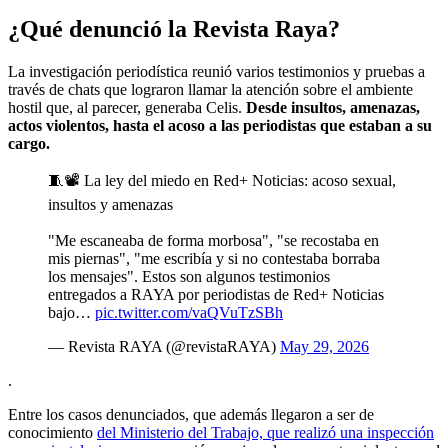
¿Qué denunció la Revista Raya?
La investigación periodística reunió varios testimonios y pruebas a
través de chats que lograron llamar la atención sobre el ambiente
hostil que, al parecer, generaba Celis.
Desde insultos, amenazas,
actos violentos, hasta el acoso a las periodistas que estaban a su
cargo.
🧵📽️ La ley del miedo en Red+ Noticias: acoso sexual,
insultos y amenazas
"Me escaneaba de forma morbosa", "se recostaba en
mis piernas", "me escribía y si no contestaba borraba
los mensajes". Estos son algunos testimonios
entregados a RAYA por periodistas de Red+ Noticias
bajo…
pic.twitter.com/vaQVuTzSBh
— Revista RAYA (@revistaRAYA)
May 29, 2026
.
Entre los casos denunciados, que además llegaron a ser de
conocimiento
del Ministerio del Trabajo, que realizó una inspección