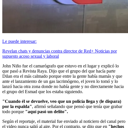
Le puede interesar:
Revelan chats y denuncias contra director de Red+ Noticias por
supuesto acoso sexual y laboral
John Niño fue el camarógrafo que estuvo en el lugar y explicó lo
que pasó a Revista Raya. Dijo que el grupo del que hacía parte
Dilan era el más calmado porque entre la gente había mamás y que
ante el lanzamiento de un gas lacrimógeno, el joven lo tomó y lo
lanzó hacia otra zona donde no había gente y no directamente hacia
el grupo del Esmad que los estaba siguiendo.
"Cuando él se devuelve, veo que un policía llega y (le dispara)
por la espalda"
, afirmó señalando que pensó que tenía que grabar
todo porque
"aquí pasó un delito".
Según el reportaje, el material fue enviado al noticiero del canal pero
el video nunca salió al aire. Por el contrario, se dijo que en
"hechos