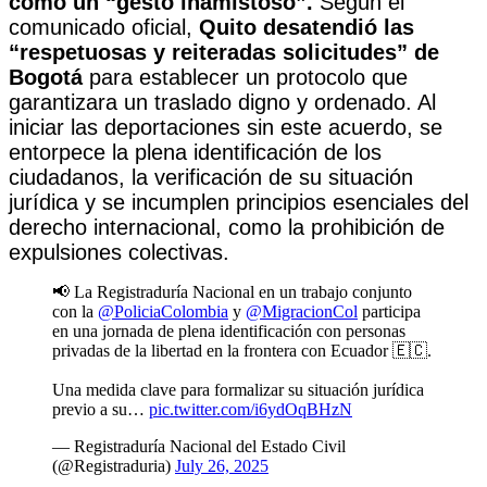
como un “gesto inamistoso”.
Según el
comunicado oficial,
Quito desatendió las
“respetuosas y reiteradas solicitudes” de
Bogotá
para establecer un protocolo que
garantizara un traslado digno y ordenado. Al
iniciar las deportaciones sin este acuerdo, se
entorpece la plena identificación de los
ciudadanos, la verificación de su situación
jurídica y se incumplen principios esenciales del
derecho internacional, como la prohibición de
expulsiones colectivas.
📢 La Registraduría Nacional en un trabajo conjunto
con la
@PoliciaColombia
y
@MigracionCol
participa
en una jornada de plena identificación con personas
privadas de la libertad en la frontera con Ecuador 🇪🇨.
Una medida clave para formalizar su situación jurídica
previo a su…
pic.twitter.com/i6ydOqBHzN
— Registraduría Nacional del Estado Civil
(@Registraduria)
July 26, 2025