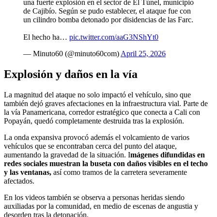
una fuerte explosión en el sector de El Túnel, municipio
de Cajibío. Según se pudo establecer, el ataque fue con
un cilindro bomba detonado por disidencias de las Farc.
El hecho ha…
pic.twitter.com/aaG3NShYt0
— Minuto60 (@minuto60com)
April 25, 2026
Explosión y daños en la vía
La magnitud del ataque no solo impactó el vehículo, sino que
también dejó graves afectaciones en la infraestructura vial. Parte de
la vía Panamericana, corredor estratégico que conecta a Cali con
Popayán, quedó completamente destruida tras la explosión.
La onda expansiva provocó además el volcamiento de varios
vehículos que se encontraban cerca del punto del ataque,
aumentando la gravedad de la situación. I
mágenes difundidas en
redes sociales muestran la buseta con daños visibles en el techo
y las ventanas,
así como tramos de la carretera severamente
afectados.
En los videos también se observa a personas heridas siendo
auxiliadas por la comunidad, en medio de escenas de angustia y
desorden tras la detonación.