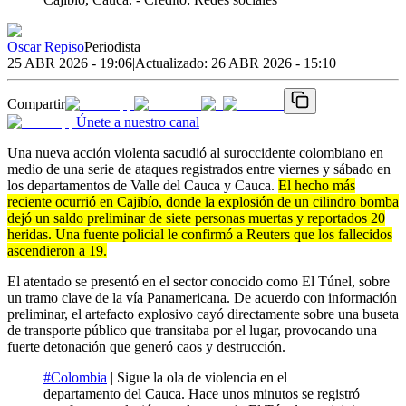
Oscar Repiso
Periodista
25 ABR 2026 - 19:06
|
Actualizado:
26 ABR 2026 - 15:10
Compartir
Únete a nuestro canal
Una nueva acción violenta sacudió al suroccidente colombiano en
medio de una serie de ataques registrados entre viernes y sábado en
los departamentos de Valle del Cauca y Cauca.
El hecho más
reciente ocurrió en Cajibío, donde la explosión de un cilindro bomba
dejó un saldo preliminar de siete personas muertas y reportados 20
heridas. Una fuente policial le confirmó a Reuters que los fallecidos
ascendieron a 19.
El atentado se presentó en el sector conocido como El Túnel, sobre
un tramo clave de la vía Panamericana. De acuerdo con información
preliminar, el artefacto explosivo cayó directamente sobre una buseta
de transporte público que transitaba por el lugar, provocando una
fuerte detonación que generó caos y destrucción.
#Colombia
| Sigue la ola de violencia en el
departamento del Cauca. Hace unos minutos se registró