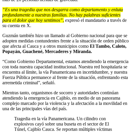
“Es una tragedia que nos desgarra como departamento y enluta
profundamente a nuestras familias. No hay palabras suficientes
para el dolor que hoy sentimos”
,
expresó el mandatario a través de
su cuenta en X.
Guzmán también hizo un llamado al Gobierno nacional para que se
adopten medidas contundentes frente a la situación de orden público
que afecta al Cauca y a otros municipios como
El Tambo, Caloto,
Popayán, Guachené, Mercaderes y Miranda.
“Como Gobierno Departamental, estamos atendiendo la emergencia
con toda nuestra capacidad institucional. Nuestra red hospitalaria se
encuentra al límite, la vía Panamericana en incertidumbre, y nuestra
Fuerza Pública permanece al frente de la situación, enfrentando esta
arremetida criminal”, señaló.
Mientras tanto, organismos de socorro y autoridades continúan
atendiendo la emergencia en Cajibío, en medio de un panorama
complejo marcado por la violencia y la afectación a la movilidad en
una de las principales vías del país.
Tragedia en la vía Panamericana. Un cilindro con
explosivos cayó sobre una buseta en el sector de El
Túnel, Cajibío Cauca. Se reportan múltiples víctimas