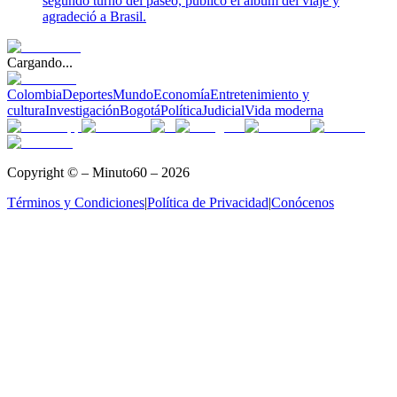
segundo turno del paseo, publicó el álbum del viaje y
agradeció a Brasil.
Cargando...
Colombia
Deportes
Mundo
Economía
Entretenimiento y
cultura
Investigación
Bogotá
Política
Judicial
Vida moderna
Copyright © – Minuto60 – 2026
Términos y Condiciones
|
Política de Privacidad
|
Conócenos