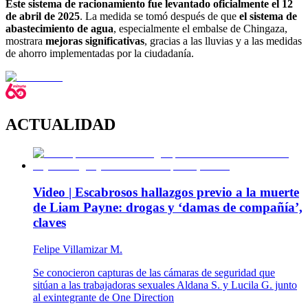
Este sistema de racionamiento fue levantado oficialmente el 12
de abril de 2025
. La medida se tomó después de que
el sistema de
abastecimiento de agua
, especialmente el embalse de Chingaza,
mostrara
mejoras significativas
, gracias a las lluvias y a las medidas
de ahorro implementadas por la ciudadanía.
ACTUALIDAD
Video | Escabrosos hallazgos previo a la muerte
de Liam Payne: drogas y ‘damas de compañía’,
claves
Felipe Villamizar M.
Se conocieron capturas de las cámaras de seguridad que
sitúan a las trabajadoras sexuales Aldana S. y Lucila G. junto
al exintegrante de One Direction