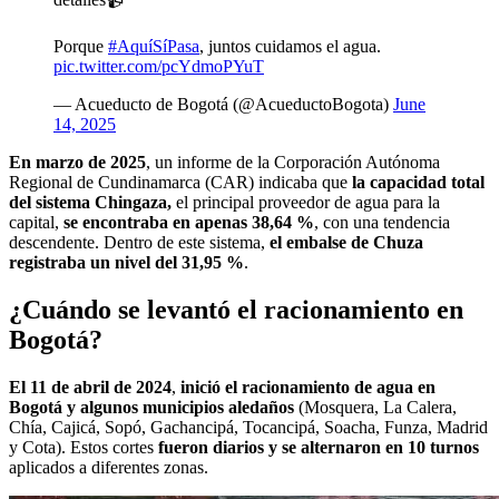
Porque
#AquíSíPasa
, juntos cuidamos el agua.
pic.twitter.com/pcYdmoPYuT
— Acueducto de Bogotá (@AcueductoBogota)
June
14, 2025
En marzo de 2025
, un informe de la Corporación Autónoma
Regional de Cundinamarca (CAR) indicaba que
la capacidad total
del sistema Chingaza,
el principal proveedor de agua para la
capital,
se encontraba en apenas 38,64 %
, con una tendencia
descendente. Dentro de este sistema,
el embalse de Chuza
registraba un nivel del 31,95 %
.
¿Cuándo se levantó el racionamiento en
Bogotá?
El 11 de abril de 2024
,
inició el racionamiento de agua en
Bogotá y algunos municipios aledaños
(Mosquera, La Calera,
Chía, Cajicá, Sopó, Gachancipá, Tocancipá, Soacha, Funza, Madrid
y Cota). Estos cortes
fueron diarios y se alternaron en 10 turnos
aplicados a diferentes zonas.