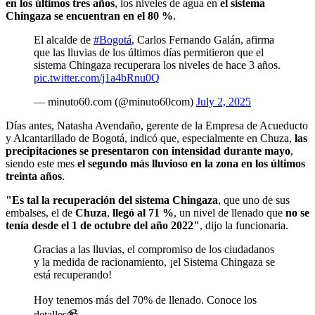
en los últimos tres años
, los niveles de agua en
el sistema
Chingaza se encuentran en el 80 %
.
El alcalde de
#Bogotá
, Carlos Fernando Galán, afirma
que las lluvias de los últimos días permitieron que el
sistema Chingaza recuperara los niveles de hace 3 años.
pic.twitter.com/j1a4bRnu0Q
— minuto60.com (@minuto60com)
July 2, 2025
Días antes, Natasha Avendaño, gerente de la Empresa de Acueducto
y Alcantarillado de Bogotá, indicó que, especialmente en Chuza,
las
precipitaciones se presentaron con intensidad durante mayo
,
siendo este mes
el segundo más lluvioso en la zona en los últimos
treinta años
.
"Es tal la recuperación del sistema Chingaza
, que uno de sus
embalses, el de
Chuza
,
llegó al 71 %
, un nivel de llenado que
no se
tenía desde el 1 de octubre del año 2022"
, dijo la funcionaria.
Gracias a las lluvias, el compromiso de los ciudadanos
y la medida de racionamiento, ¡el Sistema Chingaza se
está recuperando!
Hoy tenemos más del 70% de llenado. Conoce los
detalles📹