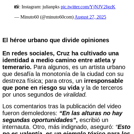
📸: Instagram: julianpks
pic.twitter.com/YjNJV2IgzK
— Minuto60 (@minuto60com)
August 27, 2025
El héroe urbano que divide opiniones
En redes sociales, Cruz ha cultivado una
identidad a medio camino entre atleta y
temerario.
Para algunos, es un artista urbano
que desafía la monotonía de la ciudad con su
destreza física; para otros, un
irresponsable
que pone en riesgo su vida
y la de terceros
por unos segundos de
viralidad.
Los comentarios tras la publicación del video
fueron demoledores:
“En las alturas no hay
segundas oportunidades”
,
escribió un
internauta. Otro, más indignado, aseguró:
“
Esto
no es valentía, es un ejemplo tóxico para los