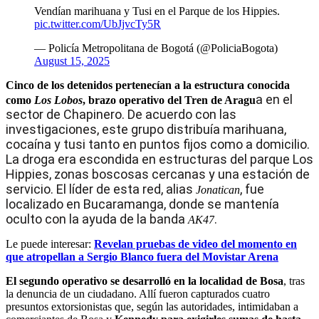
Vendían marihuana y Tusi en el Parque de los Hippies.
pic.twitter.com/UbJjvcTy5R
— Policía Metropolitana de Bogotá (@PoliciaBogota)
August 15, 2025
Cinco de los detenidos pertenecían a la estructura conocida
a en el
como
Los Lobos
, brazo operativo del Tren de Aragu
sector de Chapinero. De acuerdo con las
investigaciones, este grupo distribuía marihuana,
cocaína y tusi tanto en puntos fijos como a domicilio.
La droga era escondida en estructuras del parque Los
Hippies, zonas boscosas cercanas y una estación de
servicio. El líder de esta red, alias
, fue
Jonatican
localizado en Bucaramanga, donde se mantenía
oculto con la ayuda de la banda
.
AK47
Le puede interesar:
Revelan pruebas de video del momento en
que atropellan a Sergio Blanco fuera del Movistar Arena
El segundo operativo se desarrolló en la localidad de Bosa
, tras
la denuncia de un ciudadano. Allí fueron capturados cuatro
presuntos extorsionistas que, según las autoridades, intimidaban a