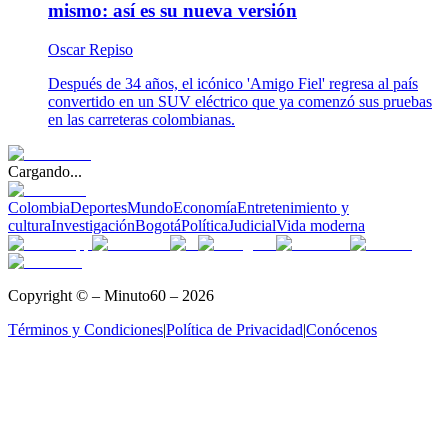
mismo: así es su nueva versión
Oscar Repiso
Después de 34 años, el icónico 'Amigo Fiel' regresa al país
convertido en un SUV eléctrico que ya comenzó sus pruebas
en las carreteras colombianas.
Cargando...
Colombia
Deportes
Mundo
Economía
Entretenimiento y
cultura
Investigación
Bogotá
Política
Judicial
Vida moderna
Copyright © – Minuto60 – 2026
Términos y Condiciones
|
Política de Privacidad
|
Conócenos