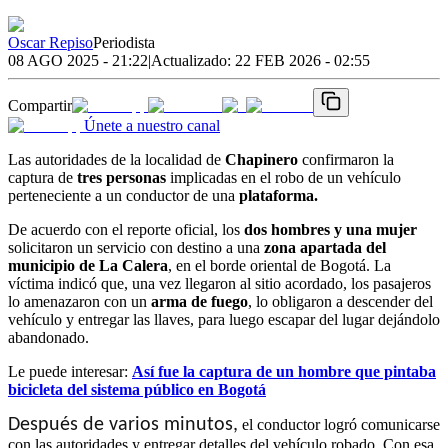
Oscar Repiso
Periodista
08 AGO 2025 - 21:22
|
Actualizado:
22 FEB 2026 - 02:55
Compartir
Únete a nuestro canal
Las autoridades de la localidad de
Chapinero
confirmaron la
captura de
tres personas
implicadas en el robo de un vehículo
perteneciente a un conductor de una
plataforma.
De acuerdo con el reporte oficial, los
dos hombres y una mujer
solicitaron un servicio con destino a una
zona apartada del
municipio de La Calera
, en el borde oriental de Bogotá. La
víctima indicó que, una vez llegaron al sitio acordado, los pasajeros
lo amenazaron con un
arma de fuego
, lo obligaron a descender del
vehículo y entregar las llaves, para luego escapar del lugar dejándolo
abandonado.
Le puede interesar:
Así fue la captura de un hombre que pintaba
bicicleta del sistema público en Bogotá
Después de varios minutos,
el conductor logró comunicarse
con las autoridades y entregar detalles del vehículo robado. Con esa