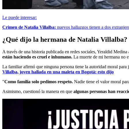
Le puede interesar:
Crimen de Natalia Villalba:
nuevos hallazgos tienen a dos extranjero
¿Qué dijo la hermana de Natalia Villalba?
A través de una historia publicada en redes sociales, Yeraldid Medina
están haciendo es cruel e inhumano.
La muerte de mi hermana no es
La familiar afirmó que ninguna persona tiene la autoridad moral para j
Villalba, joven hallada en una maleta en Bogotá: esto dijo
"
Como familia solo pedimos respeto.
Nadie tiene el valor moral para
Asimismo, cuestionó la manera en que
algunas personas han reacc