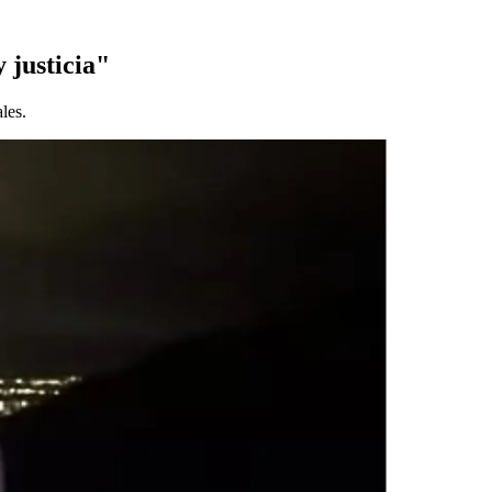
 justicia"
les.