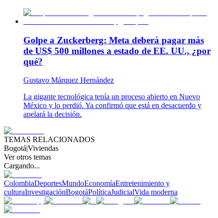
Golpe a Zuckerberg: Meta deberá pagar más
de US$ 500 millones a estado de EE. UU., ¿por
qué?
Gustavo Márquez Hernández
La gigante tecnológica tenía un proceso abierto en Nuevo
México y lo perdió. Ya confirmó que está en desacuerdo y
apelará la decisión.
TEMAS RELACIONADOS
Bogotá
|
Viviendas
Ver otros temas
Cargando...
Colombia
Deportes
Mundo
Economía
Entretenimiento y
cultura
Investigación
Bogotá
Política
Judicial
Vida moderna