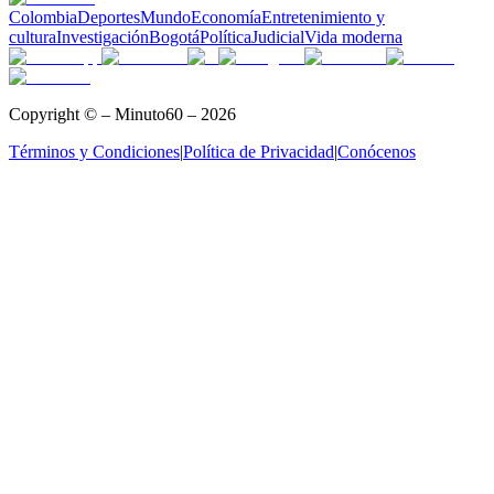
Colombia
Deportes
Mundo
Economía
Entretenimiento y
cultura
Investigación
Bogotá
Política
Judicial
Vida moderna
Copyright © – Minuto60 – 2026
Términos y Condiciones
|
Política de Privacidad
|
Conócenos